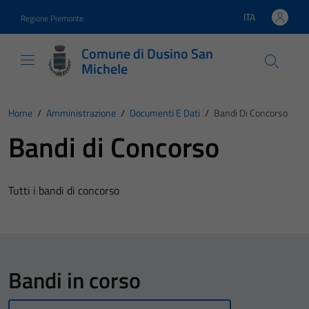
Vai ai contenuti
Vai al footer
ITA
Regione Piemonte
Lingua attiva:
Comune di Dusino San
Michele
Home
/
Amministrazione
/
Documenti E Dati
/
Bandi Di Concorso
Bandi di Concorso
Tutti i bandi di concorso
Bandi in corso