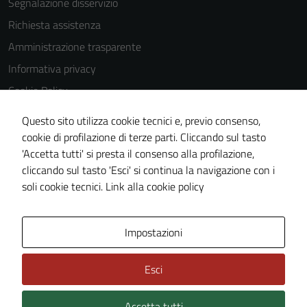
Segnalazione disservizio
disabilitati.
Richiesta assistenza
Questi cookie
non raccolgono
Amministrazione trasparente
informazioni
Informativa privacy
personali.
Cookie Policy
Note legali
Questo sito utilizza cookie tecnici e, previo consenso,
Dichiarazione di accessibilità
cookie di profilazione di terze parti. Cliccando sul tasto
'Accetta tutti' si presta il consenso alla profilazione,
Obiettivi di accessibilità
cliccando sul tasto 'Esci' si continua la navigazione con i
Piano di miglioramento del sito
soli cookie tecnici.
Link alla cookie policy
Area Privata
Impostazioni
Esci
Accetta tutti