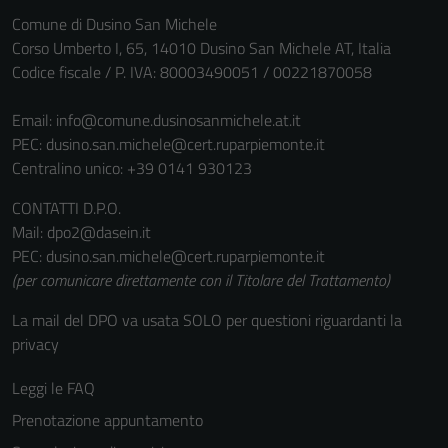
Comune di Dusino San Michele
Corso Umberto I, 65, 14010 Dusino San Michele AT, Italia
Codice fiscale / P. IVA: 80003490051 / 00221870058
Email:
info@comune.dusinosanmichele.at.it
PEC:
dusino.san.michele@cert.ruparpiemonte.it
Centralino unico: +39 0141 930123
CONTATTI D.P.O.
Mail: dpo2@dasein.it
PEC: dusino.san.michele@cert.ruparpiemonte.it
Tecnici
(per comunicare direttamente con il Titolare del Trattamento)
Questi cookie
sono necessari
La mail del DPO va usata SOLO per questioni riguardanti la
per il
privacy
funzionamento
Leggi le FAQ
del sito e non
possono
Prenotazione appuntamento
essere