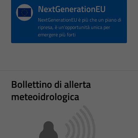
NextGenerationEU
NextGenerationEU è più che un piano di
ripresa, è un'opportunità unica per
emergere più forti
Bollettino di allerta
meteoidrologica