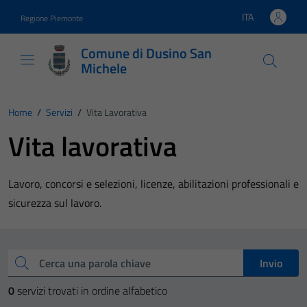
Vai ai contenuti
Vai al footer
ITA
Regione Piemonte
Lingua attiva:
Comune di Dusino San
Michele
Home
/
Servizi
/
Vita Lavorativa
Vita lavorativa
Lavoro, concorsi e selezioni, licenze, abilitazioni professionali e
sicurezza sul lavoro.
Esplora tutti i servizi
Cerca una parola chiave
Invio
0
servizi trovati in ordine alfabetico