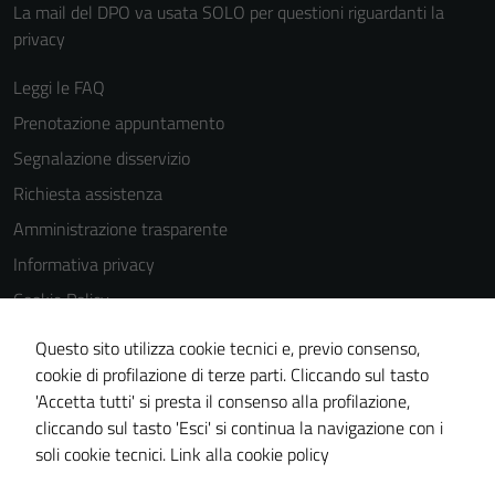
La mail del DPO va usata SOLO per questioni riguardanti la
privacy
Leggi le FAQ
Prenotazione appuntamento
Segnalazione disservizio
Richiesta assistenza
Amministrazione trasparente
Informativa privacy
Cookie Policy
Note legali
Questo sito utilizza cookie tecnici e, previo consenso,
Dichiarazione di accessibilità
Tecnici
cookie di profilazione di terze parti. Cliccando sul tasto
'Accetta tutti' si presta il consenso alla profilazione,
Questi cookie
Obiettivi di accessibilità
cliccando sul tasto 'Esci' si continua la navigazione con i
sono necessari
Piano di miglioramento del sito
soli cookie tecnici.
Link alla cookie policy
per il
funzionamento