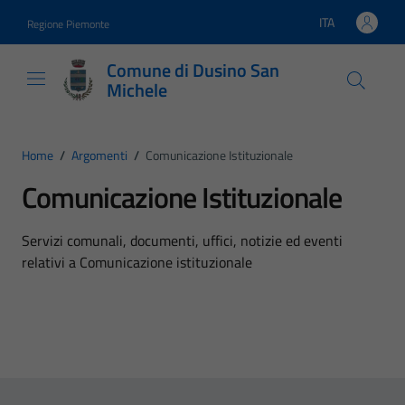
Vai ai contenuti
Vai al footer
ITA
Regione Piemonte
Lingua attiva:
Comune di Dusino San
Michele
Home
/
Argomenti
/
Comunicazione Istituzionale
Comunicazione Istituzionale
Dettagli dell'argomento
Servizi comunali, documenti, uffici, notizie ed eventi
relativi a Comunicazione istituzionale