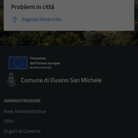
Problemi in città
Segnala disservizio
Tecnici
Questi cookie
sono necessari
per il
funzionamento
del sito e non
Comune di Dusino San Michele
possono
essere
disabilitati.
AMMINISTRAZIONE
Questi cookie
Aree Amministrative
non raccolgono
informazioni
Uffici
personali.
Organi di Governo