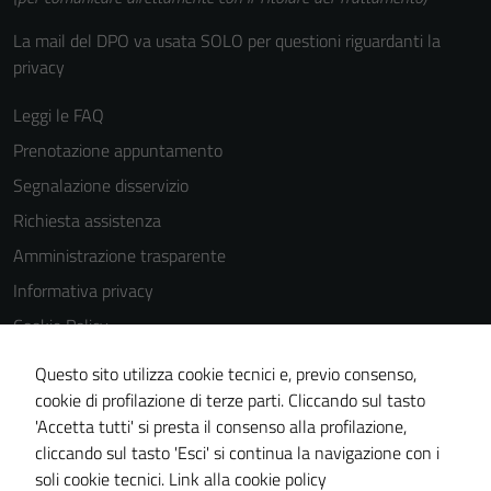
La mail del DPO va usata SOLO per questioni riguardanti la
privacy
Leggi le FAQ
Prenotazione appuntamento
Segnalazione disservizio
Richiesta assistenza
Amministrazione trasparente
Informativa privacy
Cookie Policy
Note legali
Questo sito utilizza cookie tecnici e, previo consenso,
Dichiarazione di accessibilità
cookie di profilazione di terze parti. Cliccando sul tasto
'Accetta tutti' si presta il consenso alla profilazione,
Obiettivi di accessibilità
cliccando sul tasto 'Esci' si continua la navigazione con i
Piano di miglioramento del sito
soli cookie tecnici.
Link alla cookie policy