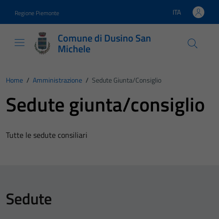
Vai ai contenuti
Vai al footer
ITA
Regione Piemonte
Lingua attiva:
Comune di Dusino San
Michele
Home
/
Amministrazione
/
Sedute Giunta/consiglio
Sedute giunta/consiglio
Tutte le sedute consiliari
Sedute