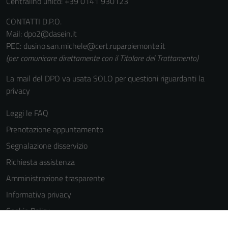
Centralino unico: +39 0141 930123
CONTATTI D.P.O.
Mail: dpo2@dasein.it
PEC: dusino.san.michele@cert.ruparpiemonte.it
(per comunicare direttamente con il Titolare del Trattamento)
La mail del DPO va usata SOLO per questioni riguardanti la
privacy
Leggi le FAQ
Prenotazione appuntamento
Segnalazione disservizio
Richiesta assistenza
Amministrazione trasparente
Informativa privacy
Tecnici
Cookie Policy
Questi cookie
Note legali