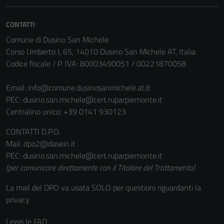
CONTATTI
Comune di Dusino San Michele
Corso Umberto I, 65, 14010 Dusino San Michele AT, Italia
Codice fiscale / P. IVA: 80003490051 / 00221870058
Email:
info@comune.dusinosanmichele.at.it
PEC:
dusino.san.michele@cert.ruparpiemonte.it
Centralino unico: +39 0141 930123
CONTATTI D.P.O.
Mail: dpo2@dasein.it
Tecnici
PEC: dusino.san.michele@cert.ruparpiemonte.it
Questi cookie
(per comunicare direttamente con il Titolare del Trattamento)
sono necessari
per il
La mail del DPO va usata SOLO per questioni riguardanti la
funzionamento
privacy
del sito e non
possono
Leggi le FAQ