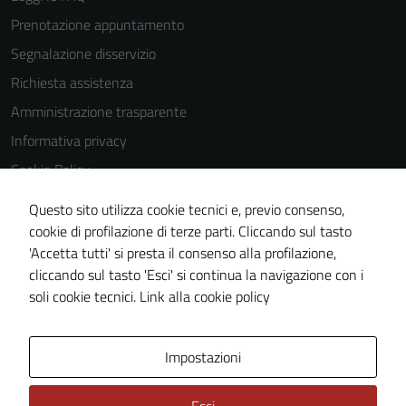
essere
Prenotazione appuntamento
disabilitati.
Segnalazione disservizio
Questi cookie
non raccolgono
Richiesta assistenza
informazioni
Amministrazione trasparente
personali.
Informativa privacy
Cookie Policy
Note legali
Questo sito utilizza cookie tecnici e, previo consenso,
Dichiarazione di accessibilità
cookie di profilazione di terze parti. Cliccando sul tasto
'Accetta tutti' si presta il consenso alla profilazione,
Obiettivi di accessibilità
cliccando sul tasto 'Esci' si continua la navigazione con i
Piano di miglioramento del sito
soli cookie tecnici.
Link alla cookie policy
Area Privata
Impostazioni