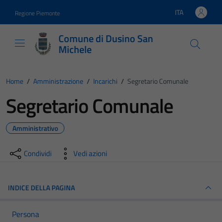
Vai ai contenuti
Vai al footer
ITA
Regione Piemonte
Lingua attiva:
Comune di Dusino San
Michele
Home
/
Amministrazione
/
Incarichi
/
Segretario Comunale
Segretario Comunale
Amministrativo
Condividi
Vedi azioni
INDICE DELLA PAGINA
Persona