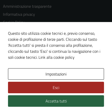
Amministrazione trasparente
Informativa privacy
Cookie Policy
Note legali
Questo sito utilizza cookie tecnici e, previo consenso,
Dichiarazione di accessibilità
cookie di profilazione di terze parti. Cliccando sul tasto
'Accetta tutti' si presta il consenso alla profilazione,
Obiettivi di accessibilità
cliccando sul tasto 'Esci' si continua la navigazione con i
Piano di miglioramento del sito
soli cookie tecnici.
Link alla cookie policy
Area Privata
Impostazioni
Esci
Accetta tutti
Credits: ©
Technical Design s.r.l.