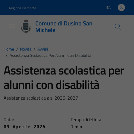
Vai ai contenuti
Vai al footer
ITA
Regione Piemonte
Lingua attiva:
Comune di Dusino San
Michele
Home
/
Novità
/
Avvisi
/
Assistenza Scolastica Per Alunni Con Disabilità
Assistenza scolastica per
alunni con disabilità
Assistenza scolastica a.s. 2026-2027
Data:
Tempo di lettura:
1 min
09 Aprile 2026