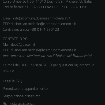
Corso Umberto I, 65, 14010 Dusino San Michele AT, Italia
Tecnici
Codice fiscale / P. IVA: 80003490051 / 00221870058
Questi cookie
sono necessari
Email:
info@comune.dusinosanmichele.at.it
per il
PEC:
dusino.san.michele@cert.ruparpiemonte.it
funzionamento
Centralino unico: +39 0141 930123
del sito e non
CONTATTI D.P.O.
possono
Mail: dpo2@dasein.it
essere
PEC: dusino.san.michele@cert.ruparpiemonte.it
disabilitati.
(per comunicare direttamente con il Titolare del Trattamento)
Questi cookie
non raccolgono
La mail del DPO va usata SOLO per questioni riguardanti la
informazioni
privacy
personali.
Leggi le FAQ
Prenotazione appuntamento
Segnalazione disservizio
Richiesta assistenza