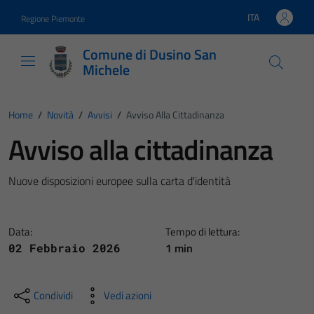
Vai ai contenuti
Vai al footer
ITA
Regione Piemonte
Lingua attiva:
Comune di Dusino San
Michele
Home
/
Novità
/
Avvisi
/
Avviso Alla Cittadinanza
Avviso alla cittadinanza
Nuove disposizioni europee sulla carta d'identità
Data:
Tempo di lettura:
1 min
02 Febbraio 2026
Condividi
Vedi azioni