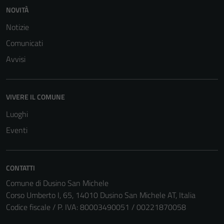
NOVITÀ
Notizie
Comunicati
Avvisi
VIVERE IL COMUNE
Tecnici
Luoghi
Questi cookie
Eventi
sono necessari
per il
funzionamento
CONTATTI
del sito e non
possono
Comune di Dusino San Michele
essere
Corso Umberto I, 65, 14010 Dusino San Michele AT, Italia
disabilitati.
Codice fiscale / P. IVA: 80003490051 / 00221870058
Questi cookie