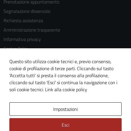
Prenotazione appuntamento
Segnalazione disservizio
Richiesta assistenza
Amministrazione trasparente
Informativa privacy
Cookie Policy
Note legali
Questo sito utilizza cookie tecnici e, previo consenso,
Dichiarazione di accessibilità
cookie di profilazione di terze parti. Cliccando sul tasto
'Accetta tutti' si presta il consenso alla profilazione,
Obiettivi di accessibilità
cliccando sul tasto 'Esci' si continua la navigazione con i
Piano di miglioramento del sito
soli cookie tecnici.
Link alla cookie policy
Area Privata
Impostazioni
Esci