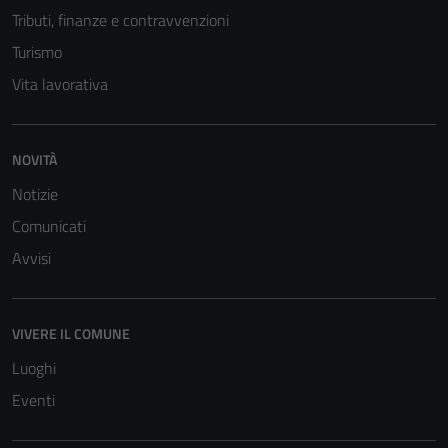
Tributi, finanze e contravvenzioni
Turismo
Vita lavorativa
NOVITÀ
Notizie
Comunicati
Avvisi
Tecnici
Questi cookie
VIVERE IL COMUNE
sono necessari
per il
Luoghi
funzionamento
Eventi
del sito e non
possono