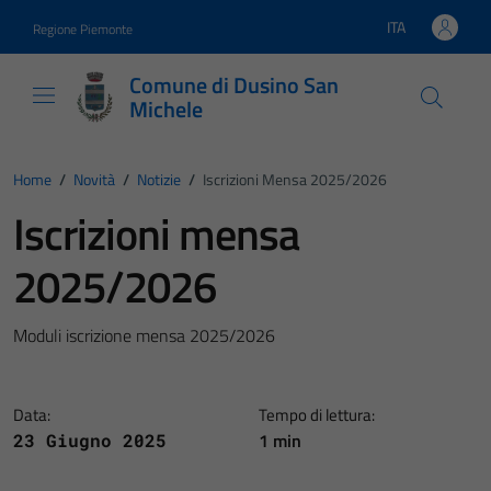
Vai ai contenuti
Vai al footer
ITA
Regione Piemonte
Lingua attiva:
Comune di Dusino San
Michele
Home
/
Novità
/
Notizie
/
Iscrizioni Mensa 2025/2026
Iscrizioni mensa
2025/2026
Moduli iscrizione mensa 2025/2026
Data:
Tempo di lettura:
1 min
23 Giugno 2025