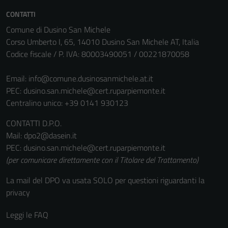
essere
CONTATTI
disabilitati.
Questi cookie
Comune di Dusino San Michele
non raccolgono
Corso Umberto I, 65, 14010 Dusino San Michele AT, Italia
informazioni
Codice fiscale / P. IVA: 80003490051 / 00221870058
personali.
Email:
info@comune.dusinosanmichele.at.it
PEC:
dusino.san.michele@cert.ruparpiemonte.it
Centralino unico: +39 0141 930123
CONTATTI D.P.O.
Mail: dpo2@dasein.it
PEC: dusino.san.michele@cert.ruparpiemonte.it
(per comunicare direttamente con il Titolare del Trattamento)
La mail del DPO va usata SOLO per questioni riguardanti la
privacy
Leggi le FAQ