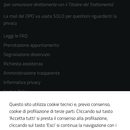
(per comunicare direttamente con il Titolare del Trattamento)
La mail del DPO va usata SOLO per questioni riguardanti la
privacy
Leggi le FAQ
Prenotazione appuntamento
Segnalazione disservizio
Richiesta assistenza
Amministrazione trasparente
Informativa privacy
Cookie Policy
Note legali
Questo sito utilizza cookie tecnici e, previo consenso,
Dichiarazione di accessibilità
cookie di profilazione di terze parti. Cliccando sul tasto
'Accetta tutti' si presta il consenso alla profilazione,
Obiettivi di accessibilità
cliccando sul tasto 'Esci' si continua la navigazione con i
Piano di miglioramento del sito