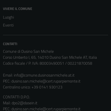
VIVERE IL COMUNE
Luoghi
Eventi
Tecnici
Questi cookie
CONTATTI
sono necessari
Comune di Dusino San Michele
per il
Corso Umberto I, 65, 14010 Dusino San Michele AT, Italia
funzionamento
Codice fiscale / P. IVA: 80003490051 / 00221870058
del sito e non
possono
Email:
info@comune.dusinosanmichele.at.it
essere
PEC:
dusino.san.michele@cert.ruparpiemonte.it
disabilitati.
Centralino unico: +39 0141 930123
Questi cookie
non raccolgono
CONTATTI D.P.O.
informazioni
Mail: dpo2@dasein.it
personali.
PEC: dusino.san.michele@cert.ruparpiemonte.it