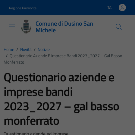
Vai ai contenuti
Vai al footer
ITA
Regione Piemonte
Lingua attiva:
Comune di Dusino San
Michele
Home
/
Novità
/
Notizie
/
Questionario Aziende E Imprese Bandi 2023_2027 – Gal Basso
Monferrato
Questionario aziende e
imprese bandi
2023_2027 – gal basso
monferrato
Questionario aziende ed imprese.