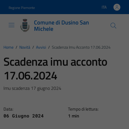
Vai ai contenuti
Vai al footer
ITA
Regione Piemonte
Lingua attiva:
Comune di Dusino San
Michele
Home
/
Novità
/
Avvisi
/
Scadenza Imu Acconto 17.06.2024
Scadenza imu acconto
17.06.2024
Imu scadenza 17 giugno 2024
Data:
Tempo di lettura:
1 min
06 Giugno 2024