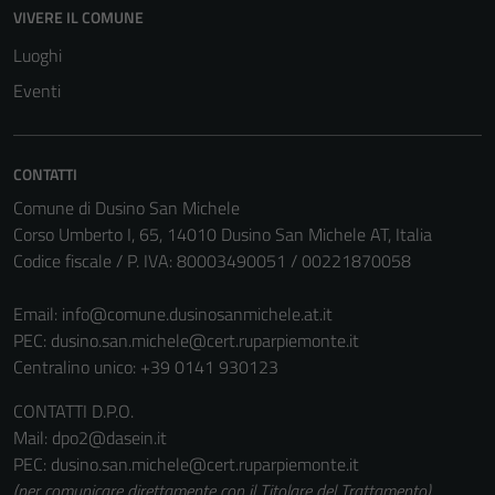
VIVERE IL COMUNE
del sito e non
possono
Luoghi
essere
Eventi
disabilitati.
Questi cookie
non raccolgono
CONTATTI
informazioni
Comune di Dusino San Michele
personali.
Corso Umberto I, 65, 14010 Dusino San Michele AT, Italia
Codice fiscale / P. IVA: 80003490051 / 00221870058
Email:
info@comune.dusinosanmichele.at.it
PEC:
dusino.san.michele@cert.ruparpiemonte.it
Centralino unico: +39 0141 930123
CONTATTI D.P.O.
Mail: dpo2@dasein.it
PEC: dusino.san.michele@cert.ruparpiemonte.it
(per comunicare direttamente con il Titolare del Trattamento)