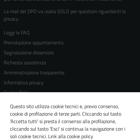
La mail del DPO va usata SOLO per questioni riguardanti la
privacy
Leggi le FAQ
Prenotazione appuntamento
Segnalazione disservizio
Richiesta assistenza
Amministrazione trasparente
Informativa privacy
Cookie Policy
Note legali
Questo sito utilizza cookie tecnici e, previo consenso,
Dichiarazione di accessibilità
cookie di profilazione di terze parti. Cliccando sul tasto
'Accetta tutti' si presta il consenso alla profilazione,
Obiettivi di accessibilità
cliccando sul tasto 'Esci' si continua la navigazione con i
Piano di miglioramento del sito
soli cookie tecnici.
Link alla cookie policy