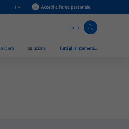
Accedi all'area personale
ITA
Lingua attiva:
Cerca
o libero
Istruzione
Tutti gli argomenti...