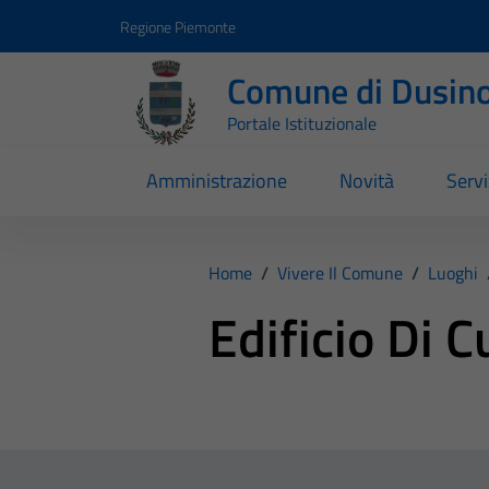
Vai ai contenuti
Vai al footer
Regione Piemonte
Comune di Dusino
Portale Istituzionale
Amministrazione
Novità
Servi
Home
/
Vivere Il Comune
/
Luoghi
Edificio Di C