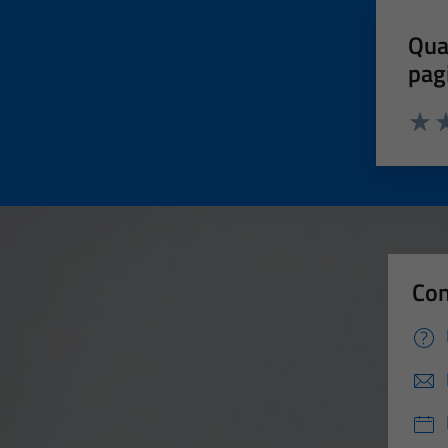
Qua
pag
Valut
Va
Con