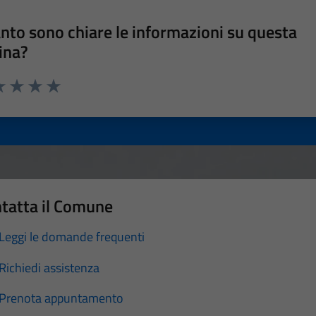
nto sono chiare le informazioni su questa
ina?
a 1 stelle su 5
luta 2 stelle su 5
Valuta 3 stelle su 5
Valuta 4 stelle su 5
Valuta 5 stelle su 5
tatta il Comune
Leggi le domande frequenti
Richiedi assistenza
Prenota appuntamento