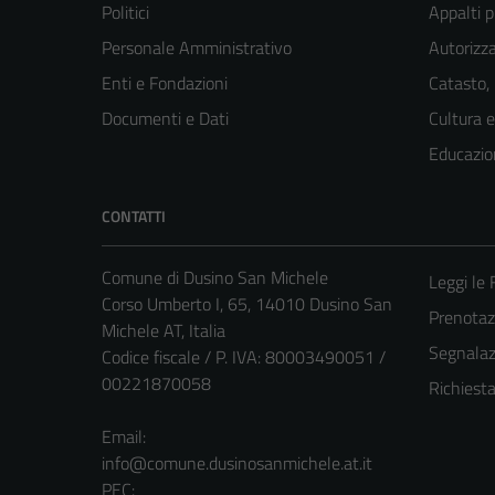
Politici
Appalti p
Personale Amministrativo
Autorizza
Enti e Fondazioni
Catasto,
Documenti e Dati
Cultura 
Educazio
CONTATTI
Comune di Dusino San Michele
Leggi le
Corso Umberto I, 65, 14010 Dusino San
Prenota
Michele AT, Italia
Segnalazi
Codice fiscale / P. IVA: 80003490051 /
00221870058
Richiest
Email:
info@comune.dusinosanmichele.at.it
PEC: