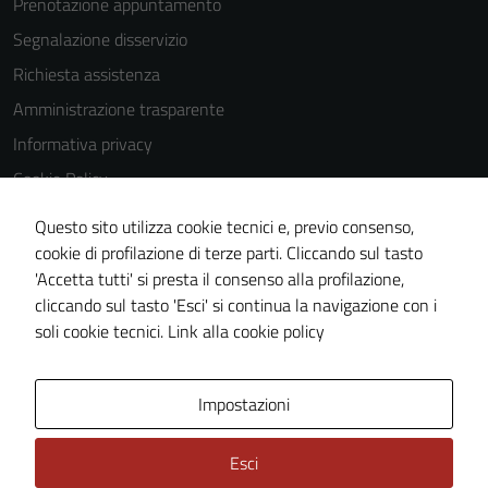
Prenotazione appuntamento
Segnalazione disservizio
Tecnici
Richiesta assistenza
Questi cookie
Amministrazione trasparente
sono necessari
Informativa privacy
per il
funzionamento
Cookie Policy
del sito e non
Note legali
possono
Questo sito utilizza cookie tecnici e, previo consenso,
Dichiarazione di accessibilità
essere
cookie di profilazione di terze parti. Cliccando sul tasto
disabilitati.
'Accetta tutti' si presta il consenso alla profilazione,
Obiettivi di accessibilità
Questi cookie
cliccando sul tasto 'Esci' si continua la navigazione con i
Piano di miglioramento del sito
non raccolgono
soli cookie tecnici.
Link alla cookie policy
informazioni
personali.
Area Privata
Impostazioni
Esci