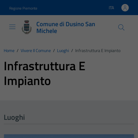
Vai ai contenuti
Vai al footer
ITA
Regione Piemonte
Lingua attiva:
Comune di Dusino San
Michele
Home
/
Vivere Il Comune
/
Luoghi
/
Infrastruttura E Impianto
Infrastruttura E
Impianto
Luoghi