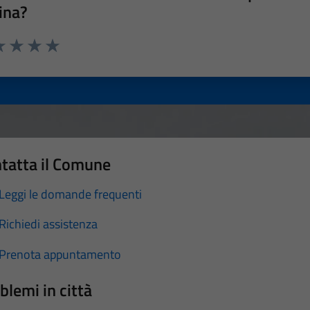
ina?
a 1 stelle su 5
luta 2 stelle su 5
Valuta 3 stelle su 5
Valuta 4 stelle su 5
Valuta 5 stelle su 5
tatta il Comune
Leggi le domande frequenti
Richiedi assistenza
Prenota appuntamento
blemi in città