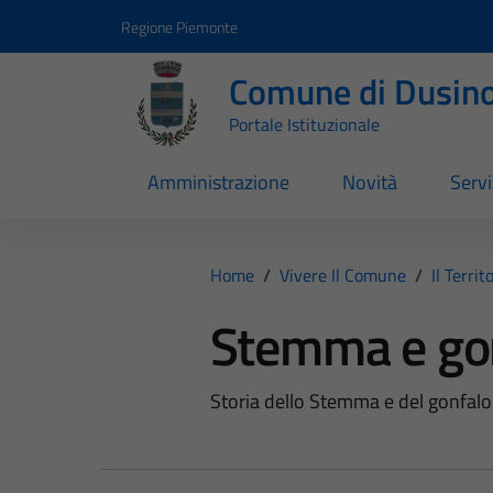
Vai ai contenuti
Vai al footer
Regione Piemonte
Comune di Dusino
Portale Istituzionale
Amministrazione
Novità
Servi
Home
/
Vivere Il Comune
/
Il Territ
Stemma e go
Storia dello Stemma e del gonfal