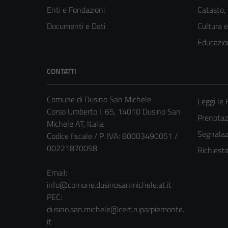
Enti e Fondazioni
Catasto,
Documenti e Dati
Cultura 
Educazio
CONTATTI
Comune di Dusino San Michele
Leggi le
Corso Umberto I, 65, 14010 Dusino San
Prenota
Michele AT, Italia
Segnalazi
Codice fiscale / P. IVA: 80003490051 /
00221870058
Richiest
Email:
info@comune.dusinosanmichele.at.it
PEC:
dusino.san.michele@cert.ruparpiemonte.
it