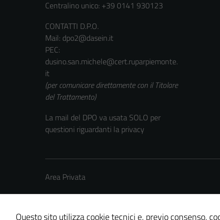
Centralino unico: +39 0141 930123
CONTATTI D.P.O.
Mail: dpo2@dasein.it
PEC:
dusino.san.michele@cert.ruparpiemonte.
it
(per comunicare direttamente con il Titolare
del Trattamento)
La mail del DPO va usata SOLO per
questioni riguardanti la privacy
Area Privata
Questo sito utilizza cookie tecnici e, previo consenso, coo