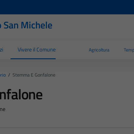
 San Michele
zi
Vivere il Comune
Agricoltura
Temp
orio
/
Stemma E Gonfalone
nfalone
one