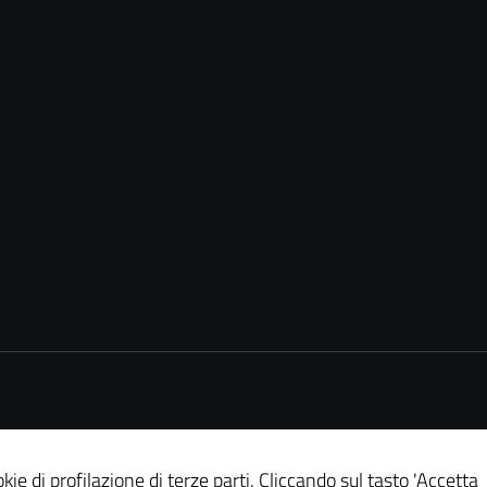
Tecnici
kie di profilazione di terze parti. Cliccando sul tasto 'Accetta