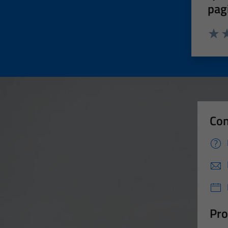
pag
Valut
Va
Con
Pro