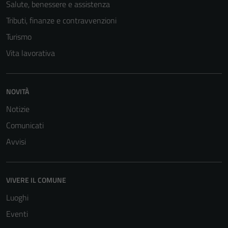
Salute, benessere e assistenza
essere
Tributi, finanze e contravvenzioni
disabilitati.
Questi cookie
Turismo
non raccolgono
Vita lavorativa
informazioni
personali.
NOVITÀ
Notizie
Comunicati
Avvisi
VIVERE IL COMUNE
Luoghi
Eventi