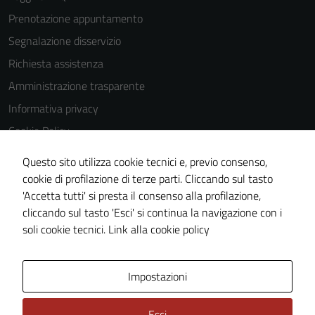
Prenotazione appuntamento
Segnalazione disservizio
Richiesta assistenza
Amministrazione trasparente
Informativa privacy
Cookie Policy
Note legali
Questo sito utilizza cookie tecnici e, previo consenso,
Dichiarazione di accessibilità
cookie di profilazione di terze parti. Cliccando sul tasto
'Accetta tutti' si presta il consenso alla profilazione,
Obiettivi di accessibilità
cliccando sul tasto 'Esci' si continua la navigazione con i
Piano di miglioramento del sito
soli cookie tecnici.
Link alla cookie policy
Area Privata
Impostazioni
Esci