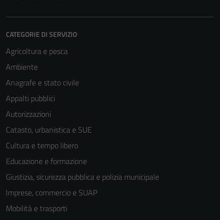
CATEGORIE DI SERVIZIO
Agricoltura e pesca
Ambiente
Anagrafe e stato civile
Appalti pubblici
Autorizzazioni
Catasto, urbanistica e SUE
Tecnici
Cultura e tempo libero
Questi cookie
Educazione e formazione
sono necessari
Giustizia, sicurezza pubblica e polizia municipale
per il
Imprese, commercio e SUAP
funzionamento
del sito e non
Mobilità e trasporti
possono