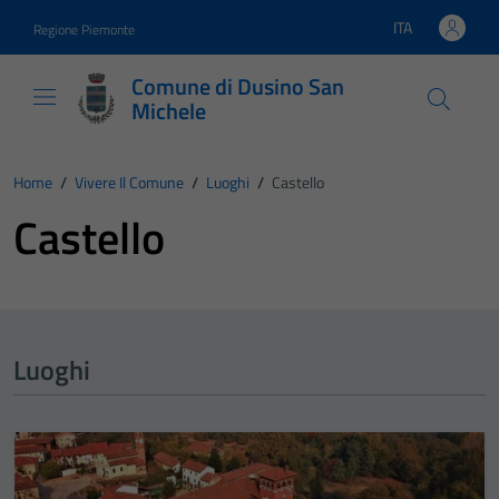
Vai ai contenuti
Vai al footer
ITA
Regione Piemonte
Lingua attiva:
Comune di Dusino San
Michele
Home
/
Vivere Il Comune
/
Luoghi
/
Castello
Castello
Luoghi