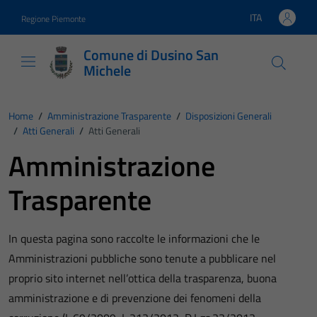
Vai ai contenuti
Vai al footer
ITA
Regione Piemonte
Lingua attiva:
Comune di Dusino San
Michele
Home
/
Amministrazione Trasparente
/
Disposizioni Generali
/
Atti Generali
/
Atti Generali
Amministrazione
Trasparente
In questa pagina sono raccolte le informazioni che le
Amministrazioni pubbliche sono tenute a pubblicare nel
proprio sito internet nell’ottica della trasparenza, buona
amministrazione e di prevenzione dei fenomeni della