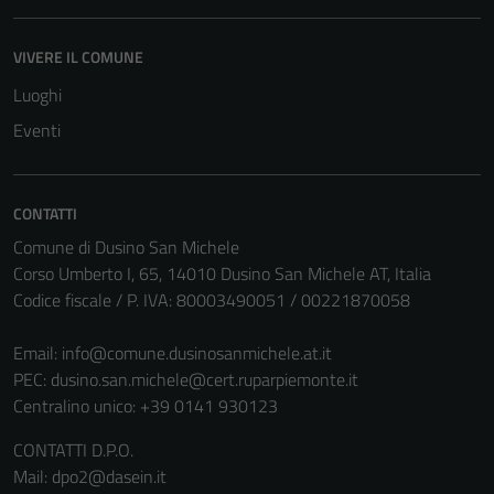
funzionamento
del sito e non
VIVERE IL COMUNE
possono
Luoghi
essere
disabilitati.
Eventi
Questi cookie
non raccolgono
informazioni
CONTATTI
personali.
Comune di Dusino San Michele
Corso Umberto I, 65, 14010 Dusino San Michele AT, Italia
Codice fiscale / P. IVA: 80003490051 / 00221870058
Email:
info@comune.dusinosanmichele.at.it
PEC:
dusino.san.michele@cert.ruparpiemonte.it
Centralino unico: +39 0141 930123
CONTATTI D.P.O.
Mail: dpo2@dasein.it