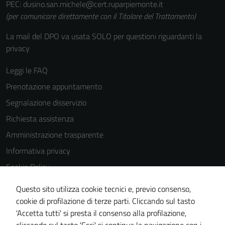
PEC: dusino.san.michele@cert.ruparpiemonte.it
(per comunicare direttamente con il Titolare del Trattamento)
La mail del DPO va usata SOLO per questioni riguardanti la
privacy
Leggi le FAQ
Prenotazione appuntamento
Segnalazione disservizio
Richiesta assistenza
Amministrazione trasparente
Informativa privacy
Cookie Policy
Note legali
Questo sito utilizza cookie tecnici e, previo consenso,
Dichiarazione di accessibilità
cookie di profilazione di terze parti. Cliccando sul tasto
'Accetta tutti' si presta il consenso alla profilazione,
Obiettivi di accessibilità