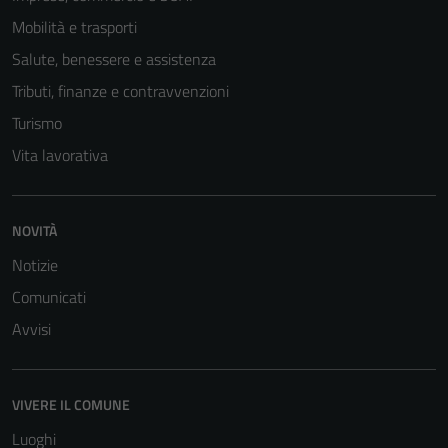
Mobilità e trasporti
Salute, benessere e assistenza
Tributi, finanze e contravvenzioni
Turismo
Vita lavorativa
NOVITÀ
Notizie
Comunicati
Tecnici
Avvisi
Questi cookie
sono necessari
per il
VIVERE IL COMUNE
funzionamento
Luoghi
del sito e non