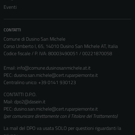
possono
Eventi
essere
disabilitati.
Questi cookie
CONTATTI
non raccolgono
Comune di Dusino San Michele
informazioni
Corso Umberto I, 65, 14010 Dusino San Michele AT, Italia
personali.
Codice fiscale / P. IVA: 80003490051 / 00221870058
Email:
info@comune.dusinosanmichele.at.it
PEC:
dusino.san.michele@cert.ruparpiemonte.it
Centralino unico: +39 0141 930123
CONTATTI D.P.O.
Mail: dpo2@dasein.it
PEC: dusino.san.michele@cert.ruparpiemonte.it
(per comunicare direttamente con il Titolare del Trattamento)
La mail del DPO va usata SOLO per questioni riguardanti la