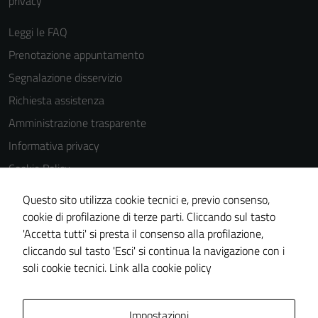
privacy
Leggi le FAQ
Prenotazione appuntamento
Segnalazione disservizio
Richiesta assistenza
Amministrazione trasparente
Informativa privacy
Cookie Policy
Note legali
Questo sito utilizza cookie tecnici e, previo consenso,
Dichiarazione di accessibilità
cookie di profilazione di terze parti. Cliccando sul tasto
'Accetta tutti' si presta il consenso alla profilazione,
Obiettivi di accessibilità
cliccando sul tasto 'Esci' si continua la navigazione con i
Piano di miglioramento del sito
soli cookie tecnici.
Link alla cookie policy
Area Privata
Impostazioni