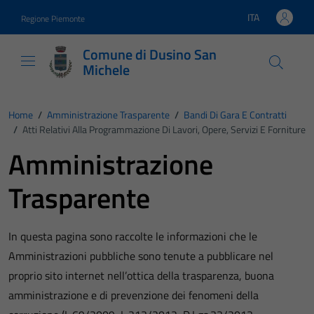
Vai ai contenuti
Vai al footer
ITA
Regione Piemonte
Lingua attiva:
Comune di Dusino San
Michele
Home
/
Amministrazione Trasparente
/
Bandi Di Gara E Contratti
/
Atti Relativi Alla Programmazione Di Lavori, Opere, Servizi E Forniture
Amministrazione
Trasparente
In questa pagina sono raccolte le informazioni che le
Amministrazioni pubbliche sono tenute a pubblicare nel
proprio sito internet nell’ottica della trasparenza, buona
amministrazione e di prevenzione dei fenomeni della