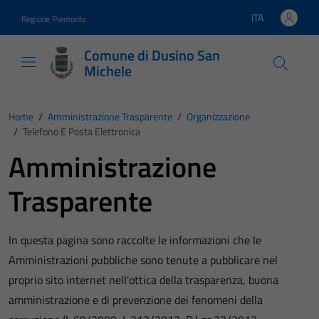
Vai ai contenuti
Vai al footer
ITA
Regione Piemonte
Lingua attiva:
Comune di Dusino San
Michele
Home
/
Amministrazione Trasparente
/
Organizzazione
/
Telefono E Posta Elettronica
Amministrazione
Trasparente
In questa pagina sono raccolte le informazioni che le
Amministrazioni pubbliche sono tenute a pubblicare nel
proprio sito internet nell’ottica della trasparenza, buona
amministrazione e di prevenzione dei fenomeni della