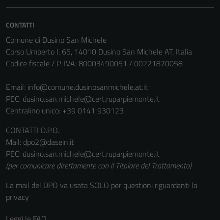
essere
disabilitati.
CONTATTI
Questi cookie
Comune di Dusino San Michele
non raccolgono
Corso Umberto I, 65, 14010 Dusino San Michele AT, Italia
informazioni
Codice fiscale / P. IVA: 80003490051 / 00221870058
personali.
Email:
info@comune.dusinosanmichele.at.it
PEC:
dusino.san.michele@cert.ruparpiemonte.it
Centralino unico: +39 0141 930123
CONTATTI D.P.O.
Mail: dpo2@dasein.it
PEC: dusino.san.michele@cert.ruparpiemonte.it
(per comunicare direttamente con il Titolare del Trattamento)
La mail del DPO va usata SOLO per questioni riguardanti la
privacy
Leggi le FAQ