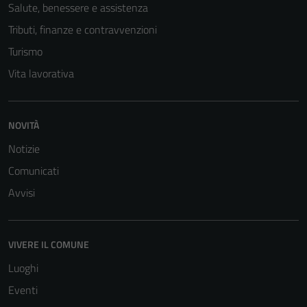
Salute, benessere e assistenza
Tributi, finanze e contravvenzioni
Turismo
Vita lavorativa
NOVITÀ
Notizie
Comunicati
Avvisi
Tecnici
Questi cookie
sono necessari
VIVERE IL COMUNE
per il
Luoghi
funzionamento
del sito e non
Eventi
possono