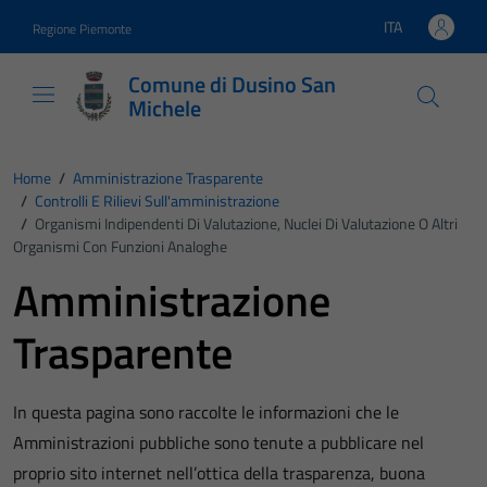
Vai ai contenuti
Vai al footer
ITA
Regione Piemonte
Lingua attiva:
Comune di Dusino San
Michele
Home
/
Amministrazione Trasparente
/
Controlli E Rilievi Sull'amministrazione
/
Organismi Indipendenti Di Valutazione, Nuclei Di Valutazione O Altri
Organismi Con Funzioni Analoghe
Amministrazione
Trasparente
In questa pagina sono raccolte le informazioni che le
Amministrazioni pubbliche sono tenute a pubblicare nel
proprio sito internet nell’ottica della trasparenza, buona