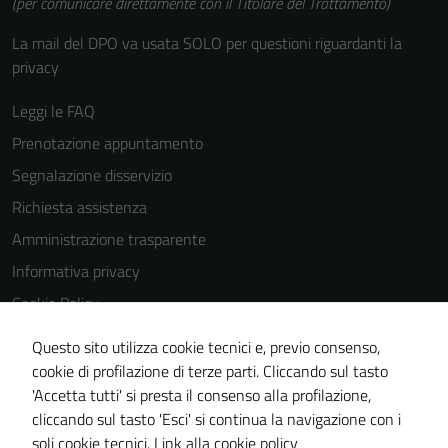
(per comunicare direttamente con il Titolare del Trattamento)
La mail del DPO va usata SOLO per questioni riguardanti la
privacy
Leggi le FAQ
Prenotazione appuntamento
Segnalazione disservizio
Richiesta assistenza
Amministrazione trasparente
Informativa privacy
Cookie Policy
Note legali
Questo sito utilizza cookie tecnici e, previo consenso,
Dichiarazione di accessibilità
cookie di profilazione di terze parti. Cliccando sul tasto
'Accetta tutti' si presta il consenso alla profilazione,
Obiettivi di accessibilità
cliccando sul tasto 'Esci' si continua la navigazione con i
Piano di miglioramento del sito
soli cookie tecnici.
Link alla cookie policy