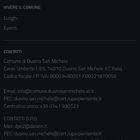
funzionamento
VIVERE IL COMUNE
del sito e non
possono
Luoghi
essere
Eventi
disabilitati.
Questi cookie
non raccolgono
CONTATTI
informazioni
Comune di Dusino San Michele
personali.
Corso Umberto I, 65, 14010 Dusino San Michele AT, Italia
Codice fiscale / P. IVA: 80003490051 / 00221870058
Email:
info@comune.dusinosanmichele.at.it
PEC:
dusino.san.michele@cert.ruparpiemonte.it
Centralino unico: +39 0141 930123
CONTATTI D.P.O.
Mail: dpo2@dasein.it
PEC: dusino.san.michele@cert.ruparpiemonte.it