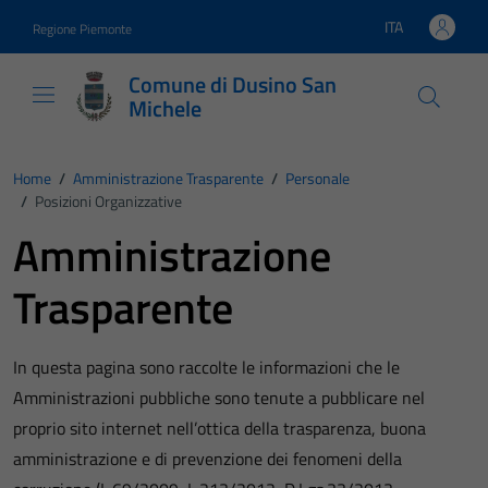
Vai ai contenuti
Vai al footer
ITA
Regione Piemonte
Lingua attiva:
Comune di Dusino San
Michele
Home
/
Amministrazione Trasparente
/
Personale
/
Posizioni Organizzative
Amministrazione
Trasparente
In questa pagina sono raccolte le informazioni che le
Amministrazioni pubbliche sono tenute a pubblicare nel
proprio sito internet nell’ottica della trasparenza, buona
amministrazione e di prevenzione dei fenomeni della