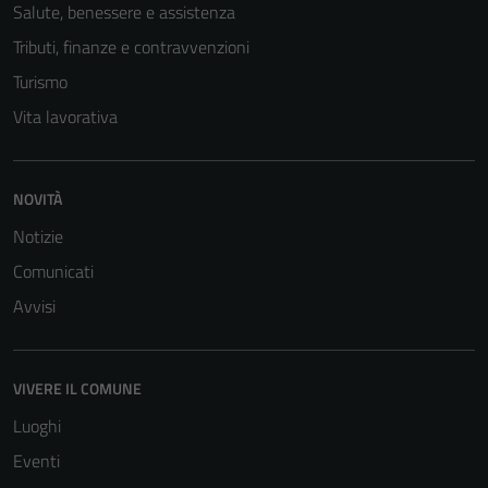
Salute, benessere e assistenza
Tributi, finanze e contravvenzioni
Turismo
Vita lavorativa
NOVITÀ
Notizie
Comunicati
Avvisi
Tecnici
Questi cookie
sono necessari
VIVERE IL COMUNE
per il
Luoghi
funzionamento
del sito e non
Eventi
possono