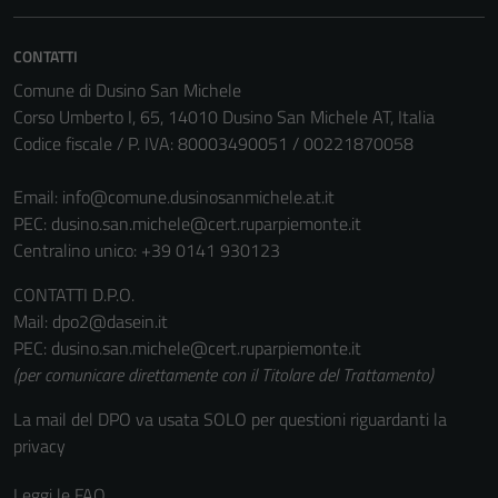
essere
disabilitati.
CONTATTI
Questi cookie
Comune di Dusino San Michele
non raccolgono
Corso Umberto I, 65, 14010 Dusino San Michele AT, Italia
informazioni
Codice fiscale / P. IVA: 80003490051 / 00221870058
personali.
Email:
info@comune.dusinosanmichele.at.it
PEC:
dusino.san.michele@cert.ruparpiemonte.it
Centralino unico: +39 0141 930123
CONTATTI D.P.O.
Mail: dpo2@dasein.it
PEC: dusino.san.michele@cert.ruparpiemonte.it
(per comunicare direttamente con il Titolare del Trattamento)
La mail del DPO va usata SOLO per questioni riguardanti la
privacy
Leggi le FAQ