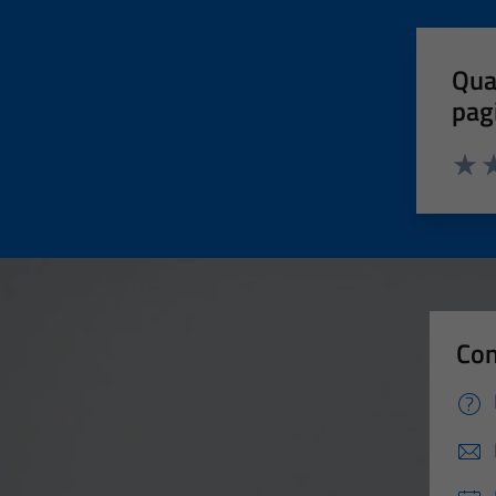
Qua
pag
Valut
Va
Con