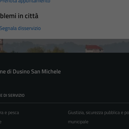
Prenota appuntamento
blemi in città
Segnala disservizio
e di Dusino San Michele
E DI SERVIZIO
ra e pesca
Giustizia, sicurezza pubblica e po
e
municipale