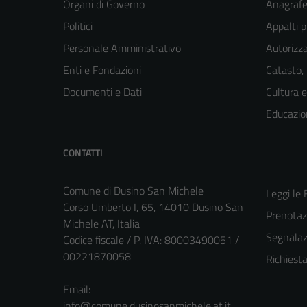
Organi di Governo
Anagrafe 
Politici
Appalti p
Personale Amministrativo
Autorizza
Enti e Fondazioni
Catasto,
Documenti e Dati
Cultura 
Educazio
CONTATTI
Comune di Dusino San Michele
Leggi le
Corso Umberto I, 65, 14010 Dusino San
Prenota
Michele AT, Italia
Segnalazi
Codice fiscale / P. IVA: 80003490051 /
00221870058
Richiest
Email:
info@comune.dusinosanmichele.at.it