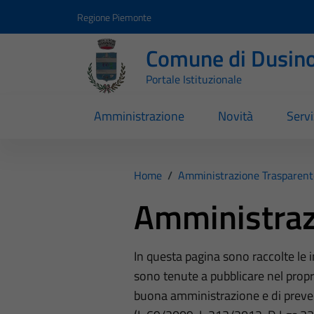
Vai ai contenuti
Vai al footer
Regione Piemonte
Comune di Dusino
Portale Istituzionale
Amministrazione
Novità
Servi
Home
/
Amministrazione Trasparent
Amministraz
In questa pagina sono raccolte le
sono tenute a pubblicare nel propri
buona amministrazione e di preve