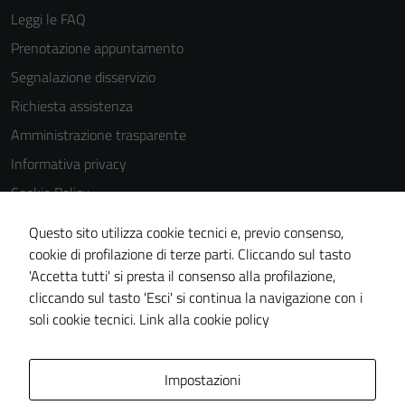
Leggi le FAQ
Prenotazione appuntamento
Segnalazione disservizio
Richiesta assistenza
Amministrazione trasparente
Informativa privacy
Cookie Policy
Note legali
Questo sito utilizza cookie tecnici e, previo consenso,
Dichiarazione di accessibilità
cookie di profilazione di terze parti. Cliccando sul tasto
'Accetta tutti' si presta il consenso alla profilazione,
Obiettivi di accessibilità
cliccando sul tasto 'Esci' si continua la navigazione con i
Piano di miglioramento del sito
soli cookie tecnici.
Link alla cookie policy
Area Privata
Impostazioni