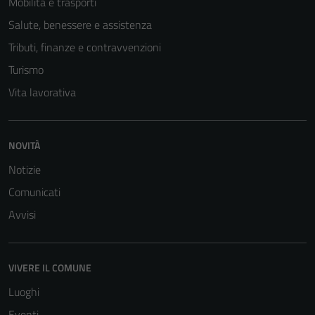
Mobilità e trasporti
Salute, benessere e assistenza
Tributi, finanze e contravvenzioni
Turismo
Vita lavorativa
NOVITÀ
Notizie
Comunicati
Avvisi
Tecnici
Questi cookie
sono necessari
VIVERE IL COMUNE
per il
funzionamento
Luoghi
del sito e non
Eventi