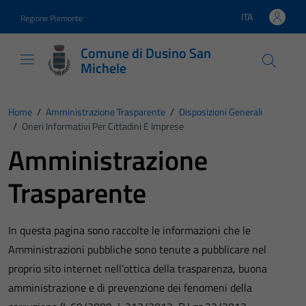
Vai ai contenuti
Vai al footer
ITA
Regione Piemonte
Lingua attiva:
Comune di Dusino San
Michele
Home
/
Amministrazione Trasparente
/
Disposizioni Generali
/
Oneri Informativi Per Cittadini E Imprese
Amministrazione
Trasparente
In questa pagina sono raccolte le informazioni che le
Amministrazioni pubbliche sono tenute a pubblicare nel
proprio sito internet nell’ottica della trasparenza, buona
amministrazione e di prevenzione dei fenomeni della