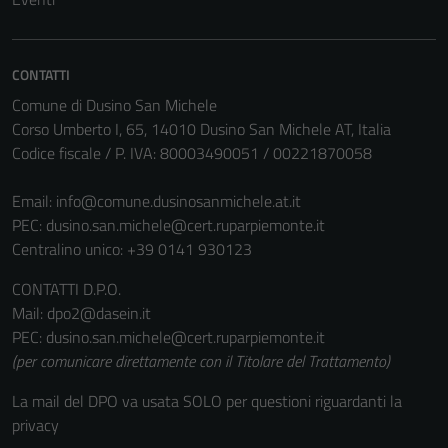
possono
essere
disabilitati.
CONTATTI
Questi cookie
non raccolgono
Comune di Dusino San Michele
informazioni
Corso Umberto I, 65, 14010 Dusino San Michele AT, Italia
personali.
Codice fiscale / P. IVA: 80003490051 / 00221870058
Email:
info@comune.dusinosanmichele.at.it
PEC:
dusino.san.michele@cert.ruparpiemonte.it
Centralino unico: +39 0141 930123
CONTATTI D.P.O.
Mail: dpo2@dasein.it
PEC: dusino.san.michele@cert.ruparpiemonte.it
(per comunicare direttamente con il Titolare del Trattamento)
La mail del DPO va usata SOLO per questioni riguardanti la
privacy