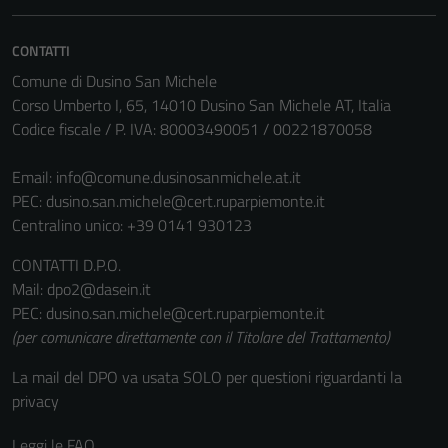
essere
disabilitati.
CONTATTI
Questi cookie
Comune di Dusino San Michele
non raccolgono
Corso Umberto I, 65, 14010 Dusino San Michele AT, Italia
informazioni
Codice fiscale / P. IVA: 80003490051 / 00221870058
personali.
Email:
info@comune.dusinosanmichele.at.it
PEC:
dusino.san.michele@cert.ruparpiemonte.it
Centralino unico: +39 0141 930123
CONTATTI D.P.O.
Mail: dpo2@dasein.it
PEC: dusino.san.michele@cert.ruparpiemonte.it
(per comunicare direttamente con il Titolare del Trattamento)
La mail del DPO va usata SOLO per questioni riguardanti la
privacy
Leggi le FAQ