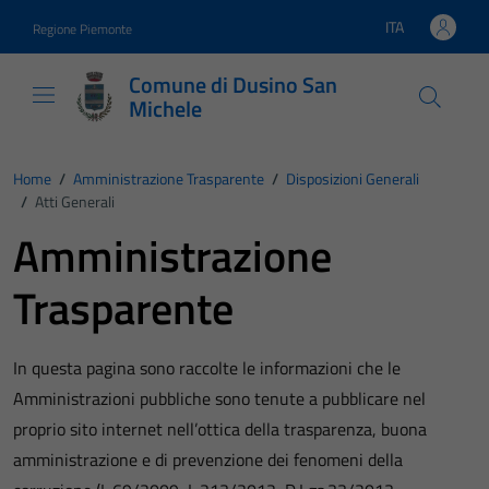
Vai ai contenuti
Vai al footer
ITA
Regione Piemonte
Lingua attiva:
Comune di Dusino San
Michele
Home
/
Amministrazione Trasparente
/
Disposizioni Generali
/
Atti Generali
Amministrazione
Trasparente
In questa pagina sono raccolte le informazioni che le
Amministrazioni pubbliche sono tenute a pubblicare nel
proprio sito internet nell’ottica della trasparenza, buona
amministrazione e di prevenzione dei fenomeni della