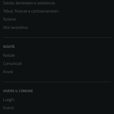
Salute, benessere e assistenza
Tributi, finanze e contravvenzioni
Turismo
Vita lavorativa
NOVITÀ
Notizie
Comunicati
Avvisi
Tecnici
Questi cookie
sono necessari
VIVERE IL COMUNE
per il
Luoghi
funzionamento
del sito e non
Eventi
possono