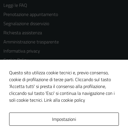
Leggi le FAQ
Prenotazione appuntamento
Segnalazione disservizio
Richiesta assistenza
Amministrazione trasparente
Informativa privacy
Cookie Policy
Note legali
Questo sito utilizza cookie tecnici e, previo consenso,
Dichiarazione di accessibilità
cookie di profilazione di terze parti. Cliccando sul tasto
'Accetta tutti' si presta il consenso alla profilazione,
Obiettivi di accessibilità
cliccando sul tasto 'Esci' si continua la navigazione con i
Piano di miglioramento del sito
soli cookie tecnici.
Link alla cookie policy
Area Privata
Impostazioni