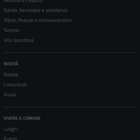
Mobilità e trasporti
Salute, benessere e assistenza
Tributi, finanze e contravvenzioni
Turismo
Vita lavorativa
NOVITÀ
Notizie
Comunicati
Avvisi
Tecnici
Questi cookie
sono necessari
VIVERE IL COMUNE
per il
funzionamento
Luoghi
del sito e non
Eventi