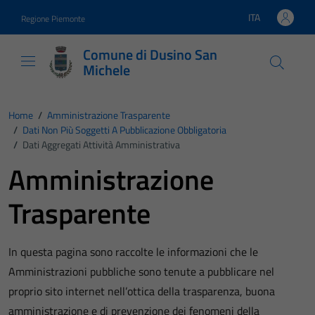
Vai ai contenuti
Vai al footer
ITA
Regione Piemonte
Lingua attiva:
Comune di Dusino San
Michele
Home
/
Amministrazione Trasparente
/
Dati Non Più Soggetti A Pubblicazione Obbligatoria
/
Dati Aggregati Attività Amministrativa
Amministrazione
Trasparente
In questa pagina sono raccolte le informazioni che le
Amministrazioni pubbliche sono tenute a pubblicare nel
proprio sito internet nell’ottica della trasparenza, buona
amministrazione e di prevenzione dei fenomeni della