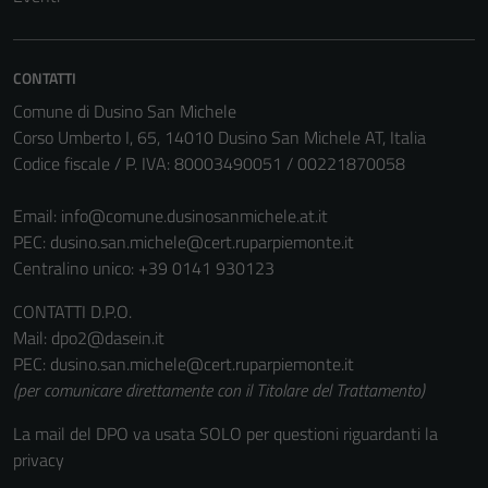
possono
essere
disabilitati.
CONTATTI
Questi cookie
non raccolgono
Comune di Dusino San Michele
informazioni
Corso Umberto I, 65, 14010 Dusino San Michele AT, Italia
personali.
Codice fiscale / P. IVA: 80003490051 / 00221870058
Email:
info@comune.dusinosanmichele.at.it
PEC:
dusino.san.michele@cert.ruparpiemonte.it
Centralino unico: +39 0141 930123
CONTATTI D.P.O.
Mail: dpo2@dasein.it
PEC: dusino.san.michele@cert.ruparpiemonte.it
(per comunicare direttamente con il Titolare del Trattamento)
La mail del DPO va usata SOLO per questioni riguardanti la
privacy