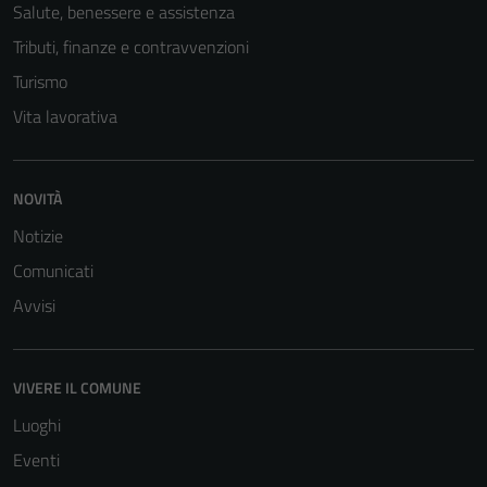
Salute, benessere e assistenza
Tributi, finanze e contravvenzioni
Turismo
Vita lavorativa
NOVITÀ
Notizie
Comunicati
Avvisi
Tecnici
Questi cookie
sono necessari
VIVERE IL COMUNE
per il
Luoghi
funzionamento
del sito e non
Eventi
possono