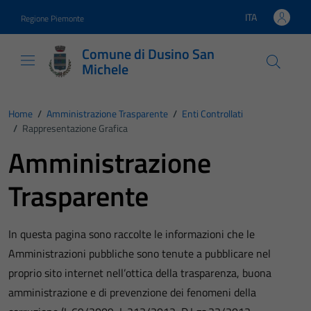
Vai ai contenuti
Vai al footer
ITA
Regione Piemonte
Lingua attiva:
Comune di Dusino San
Michele
Home
/
Amministrazione Trasparente
/
Enti Controllati
/
Rappresentazione Grafica
Amministrazione
Trasparente
In questa pagina sono raccolte le informazioni che le
Amministrazioni pubbliche sono tenute a pubblicare nel
proprio sito internet nell’ottica della trasparenza, buona
amministrazione e di prevenzione dei fenomeni della