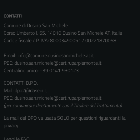
essere
disabilitati.
CONTATTI
Questi cookie
Comune di Dusino San Michele
non raccolgono
Corso Umberto I, 65, 14010 Dusino San Michele AT, Italia
informazioni
Codice fiscale / P. IVA: 80003490051 / 00221870058
personali.
Email:
info@comune.dusinosanmichele.at.it
PEC:
dusino.san.michele@cert.ruparpiemonte.it
Centralino unico: +39 0141 930123
CONTATTI D.P.O.
Mail: dpo2@dasein.it
PEC: dusino.san.michele@cert.ruparpiemonte.it
(per comunicare direttamente con il Titolare del Trattamento)
La mail del DPO va usata SOLO per questioni riguardanti la
privacy
Leggi le FAQ