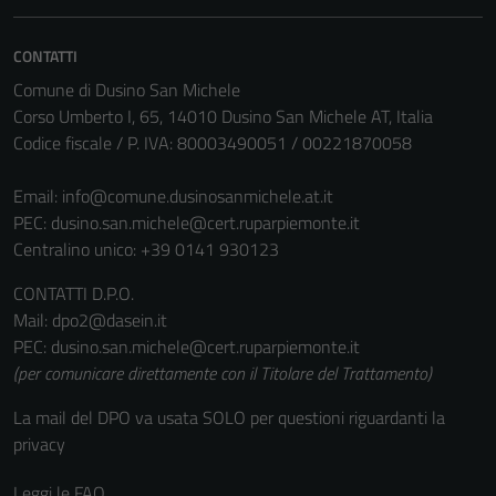
essere
disabilitati.
CONTATTI
Questi cookie
Comune di Dusino San Michele
non raccolgono
Corso Umberto I, 65, 14010 Dusino San Michele AT, Italia
informazioni
Codice fiscale / P. IVA: 80003490051 / 00221870058
personali.
Email:
info@comune.dusinosanmichele.at.it
PEC:
dusino.san.michele@cert.ruparpiemonte.it
Centralino unico: +39 0141 930123
CONTATTI D.P.O.
Mail: dpo2@dasein.it
PEC: dusino.san.michele@cert.ruparpiemonte.it
(per comunicare direttamente con il Titolare del Trattamento)
La mail del DPO va usata SOLO per questioni riguardanti la
privacy
Leggi le FAQ