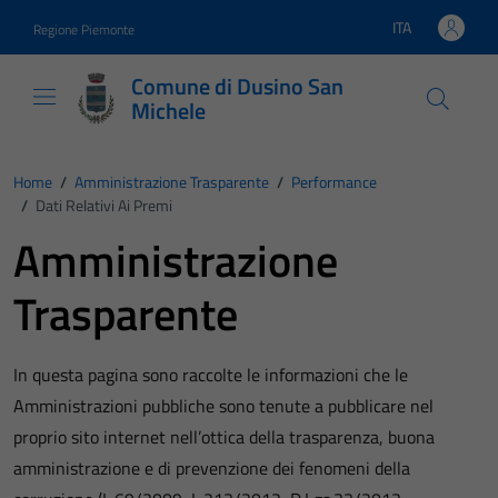
Vai ai contenuti
Vai al footer
ITA
Regione Piemonte
Lingua attiva:
Comune di Dusino San
Michele
Home
/
Amministrazione Trasparente
/
Performance
/
Dati Relativi Ai Premi
Amministrazione
Trasparente
In questa pagina sono raccolte le informazioni che le
Amministrazioni pubbliche sono tenute a pubblicare nel
proprio sito internet nell’ottica della trasparenza, buona
amministrazione e di prevenzione dei fenomeni della