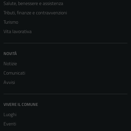
Salute, benessere e assistenza
Tributi, finanze e contravvenzioni
Turismo
Vita lavorativa
NOVITÀ
Notizie
Comunicati
Avvisi
Tecnici
Questi cookie
sono necessari
VIVERE IL COMUNE
per il
Luoghi
funzionamento
del sito e non
Eventi
possono