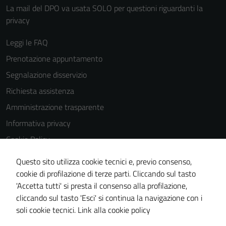
La mail del DPO va usata SOLO per questioni riguardanti la
privacy
Leggi le FAQ
Prenotazione appuntamento
Segnalazione disservizio
Richiesta assistenza
Amministrazione trasparente
Informativa privacy
Cookie Policy
Note legali
Questo sito utilizza cookie tecnici e, previo consenso,
Dichiarazione di accessibilità
cookie di profilazione di terze parti. Cliccando sul tasto
'Accetta tutti' si presta il consenso alla profilazione,
Obiettivi di accessibilità
cliccando sul tasto 'Esci' si continua la navigazione con i
Piano di miglioramento del sito
soli cookie tecnici.
Link alla cookie policy