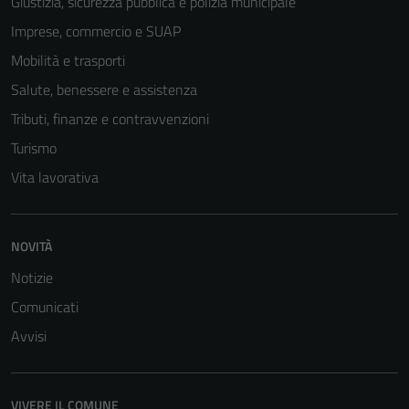
Giustizia, sicurezza pubblica e polizia municipale
Imprese, commercio e SUAP
Mobilità e trasporti
Salute, benessere e assistenza
Tributi, finanze e contravvenzioni
Turismo
Vita lavorativa
NOVITÀ
Notizie
Comunicati
Tecnici
Questi cookie
Avvisi
sono necessari
per il
funzionamento
VIVERE IL COMUNE