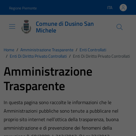
Vai ai contenuti
Vai al footer
ITA
Regione Piemonte
Lingua attiva:
Comune di Dusino San
Michele
Home
/
Amministrazione Trasparente
/
Enti Controllati
/
Enti Di Diritto Privato Controllati
/
Enti Di Diritto Privato Controllati
Amministrazione
Trasparente
In questa pagina sono raccolte le informazioni che le
Amministrazioni pubbliche sono tenute a pubblicare nel
proprio sito internet nell’ottica della trasparenza, buona
amministrazione e di prevenzione dei fenomeni della