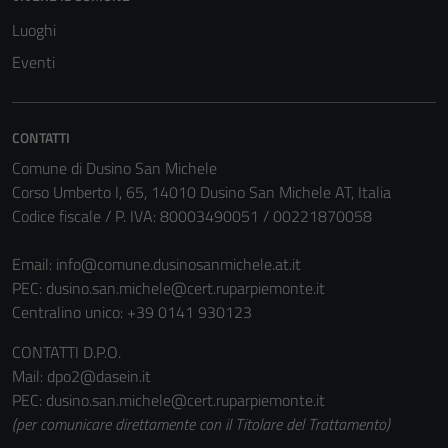
del sito e non
Luoghi
possono
Eventi
essere
disabilitati.
Questi cookie
non raccolgono
CONTATTI
informazioni
Comune di Dusino San Michele
personali.
Corso Umberto I, 65, 14010 Dusino San Michele AT, Italia
Codice fiscale / P. IVA: 80003490051 / 00221870058
Email:
info@comune.dusinosanmichele.at.it
PEC:
dusino.san.michele@cert.ruparpiemonte.it
Centralino unico: +39 0141 930123
CONTATTI D.P.O.
Mail: dpo2@dasein.it
PEC: dusino.san.michele@cert.ruparpiemonte.it
(per comunicare direttamente con il Titolare del Trattamento)