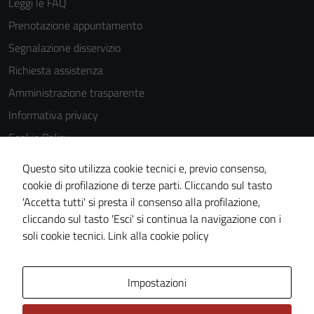
Leggi le FAQ
Prenotazione appuntamento
Segnalazione disservizio
Richiesta assistenza
Amministrazione trasparente
Informativa privacy
Cookie Policy
Note legali
Questo sito utilizza cookie tecnici e, previo consenso,
Dichiarazione di accessibilità
cookie di profilazione di terze parti. Cliccando sul tasto
'Accetta tutti' si presta il consenso alla profilazione,
Obiettivi di accessibilità
cliccando sul tasto 'Esci' si continua la navigazione con i
Piano di miglioramento del sito
soli cookie tecnici.
Link alla cookie policy
Area Privata
Impostazioni