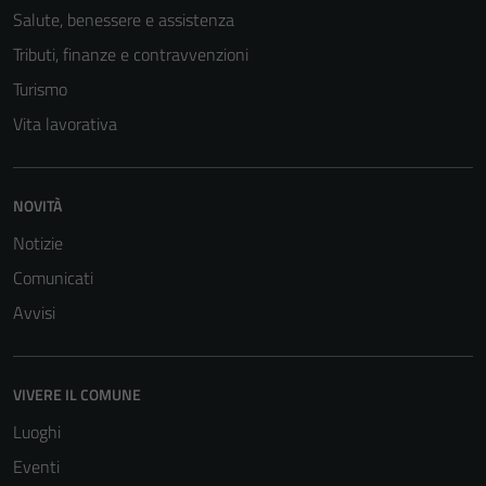
Salute, benessere e assistenza
essere
disabilitati.
Tributi, finanze e contravvenzioni
Questi cookie
Turismo
non raccolgono
Vita lavorativa
informazioni
personali.
NOVITÀ
Notizie
Comunicati
Avvisi
VIVERE IL COMUNE
Luoghi
Eventi