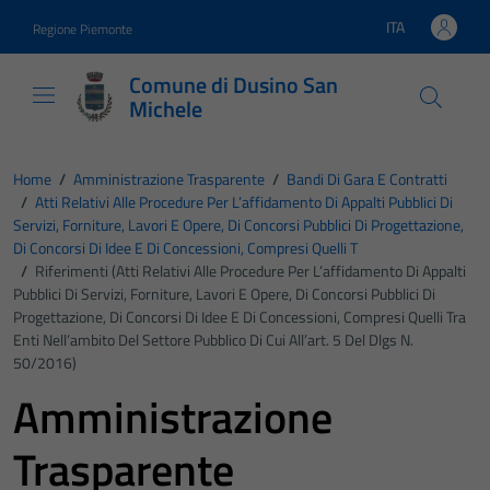
Vai ai contenuti
Vai al footer
ITA
Regione Piemonte
Lingua attiva:
Comune di Dusino San
Michele
Home
/
Amministrazione Trasparente
/
Bandi Di Gara E Contratti
/
Atti Relativi Alle Procedure Per L’affidamento Di Appalti Pubblici Di
Servizi, Forniture, Lavori E Opere, Di Concorsi Pubblici Di Progettazione,
Di Concorsi Di Idee E Di Concessioni, Compresi Quelli T
/
Riferimenti (Atti Relativi Alle Procedure Per L’affidamento Di Appalti
Pubblici Di Servizi, Forniture, Lavori E Opere, Di Concorsi Pubblici Di
Progettazione, Di Concorsi Di Idee E Di Concessioni, Compresi Quelli Tra
Enti Nell’ambito Del Settore Pubblico Di Cui All’art. 5 Del Dlgs N.
50/2016)
Amministrazione
Trasparente