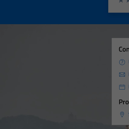
Valut
Va
Con
Pro