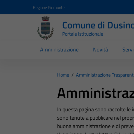
Vai ai contenuti
Vai al footer
Regione Piemonte
Comune di Dusino
Portale Istituzionale
Amministrazione
Novità
Servi
Home
/
Amministrazione Trasparent
Amministraz
In questa pagina sono raccolte le
sono tenute a pubblicare nel propri
buona amministrazione e di preve